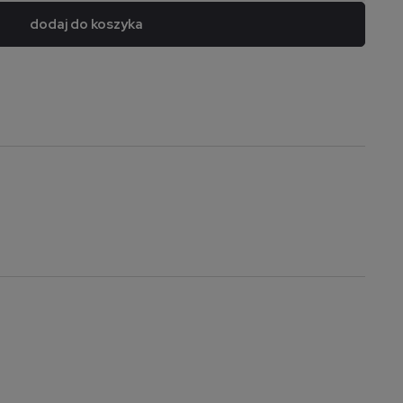
dodaj do koszyka
a nie zawiera ewentualnych