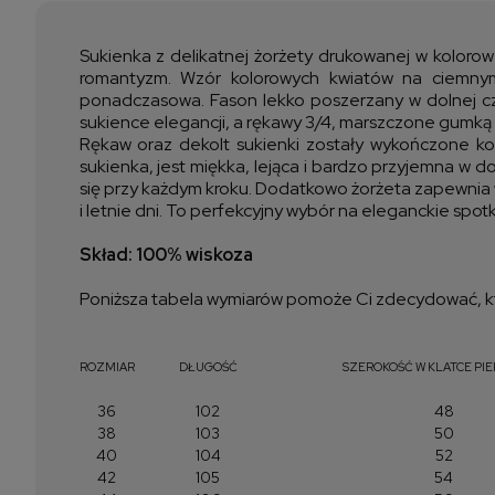
Sukienka z delikatnej żorżety drukowanej w kolorowe
romantyzm. Wzór kolorowych kwiatów na ciemnym 
ponadczasowa. Fason lekko poszerzany w dolnej cz
sukience elegancji, a rękawy 3/4, marszczone gumką 
Rękaw oraz dekolt sukienki zostały wykończone koro
sukienka, jest miękka, lejąca i bardzo przyjemna w do
się przy każdym kroku. Dodatkowo żorżeta zapewnia w
i letnie dni. To perfekcyjny wybór na eleganckie spotk
Skład: 100% wiskoza
Poniższa tabela wymiarów pomoże Ci zdecydować, kt
ROZMIAR
DŁUGOŚĆ
SZEROKOŚĆ W KLATCE PI
36
102
48
38
103
50
40
104
52
42
105
54