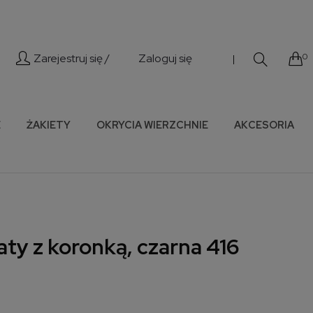
Zarejestruj się /
Zaloguj się
0
|
E
ŻAKIETY
OKRYCIA WIERZCHNIE
AKCESORIA
ty z koronką, czarna 416