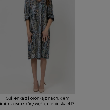
Sukienka z koronką z nadrukiem
dodaj do koszyka
imitującym skórę węża, niebieska 417