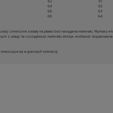
62
61
64
62
66
63
68
64
y i zmierzone zostały na płasko bez naciągania materiału. Wymiary w kla
ych z uwagi na rozciągliwość materiału istnieje możliwość dopasowania
ieszczące się w granicach tolerancji.