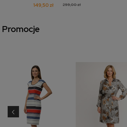
149,50 zł
299,00 zł
Promocje
‹