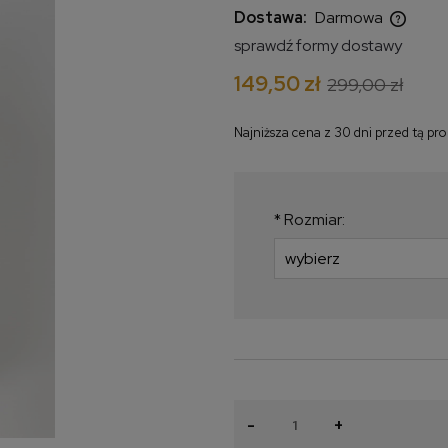
Dostawa:
Darmowa
sprawdź formy dostawy
Cena nie zawiera ewentualnych
149,50 zł
299,00 zł
kosztów płatności
Najniższa cena z 30 dni przed tą pr
Jeżeli produkt jest
krócej niż 30 dni, w
najniższa cena od 
*
Rozmiar:
produkt pojawił się 
-
+