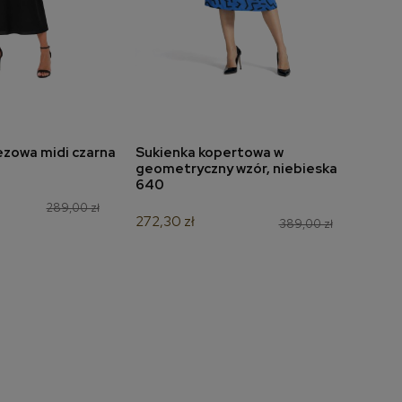
ezowa midi czarna
Sukienka kopertowa w
Sukie
do koszyka
dodaj do koszyka
geometryczny wzór, niebieska
szar
640
188,3
289,00 zł
272,30 zł
389,00 zł