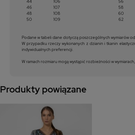
44
106
56
46
107
58
48
108
60
50
109
62
Podane w tabeli dane dotyczą poszczególnych wymiarów odzież
W przypadku rzeczy wykonanych z dzianin i tkanin elastyczn
indywidualnych preferencji.
W ramach rozmiaru mogą wystąpić rozbieżności w wymiarach, m
Produkty powiązane