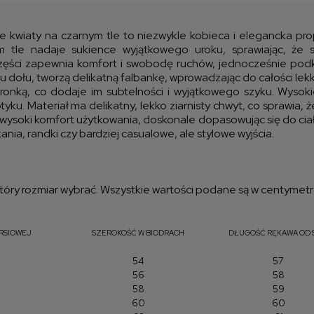
kos
 kwiaty na czarnym tle to niezwykle kobieca i elegancka prop
tle nadaje sukience wyjątkowego uroku, sprawiając, że st
ęści zapewnia komfort i swobodę ruchów, jednocześnie podkr
u dołu, tworzą delikatną falbankę, wprowadzając do całości lek
nką, co dodaje im subtelności i wyjątkowego szyku. Wysokiej
tyku. Materiał ma delikatny, lekko ziarnisty chwyt, co sprawia, ż
ysoki komfort użytkowania, doskonale dopasowując się do ciała,
ania, randki czy bardziej casualowe, ale stylowe wyjścia.
óry rozmiar wybrać. Wszystkie wartości podane są w centymetr
ERSIOWEJ
SZEROKOŚĆ W BIODRACH
DŁUGOŚĆ RĘKAWA OD 
54
57
56
58
58
59
60
60