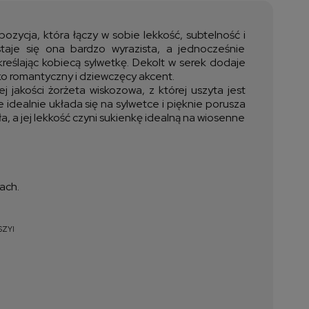
ztów płatności
ozycja, która łączy w sobie lekkość, subtelność i
aje się ona bardzo wyrazista, a jednocześnie
eślając kobiecą sylwetkę. Dekolt w serek dodaje
ko romantyczny i dziewczęcy akcent.
 jakości żorżeta wiskozowa, z której uszyta jest
e idealnie układa się na sylwetce i pięknie porusza
 a jej lekkość czyni sukienkę idealną na wiosenne
ach.
SZYI