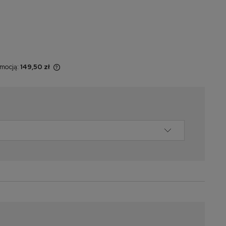
omocją:
149,50 zł
 sprzedawany
yświetlana jest
momentu, kiedy
w sprzedaży.