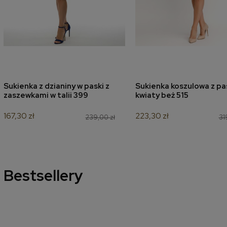
Sukienka z dzianiny w paski z
Sukienka koszulowa z p
dodaj do koszyka
dodaj do koszyk
zaszewkami w talii 399
kwiaty beż 515
167,30 zł
223,30 zł
239,00 zł
31
Bestsellery