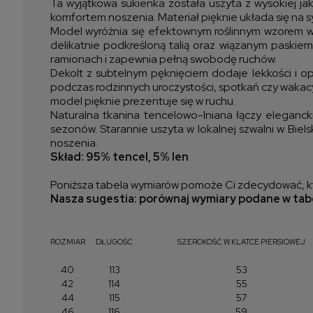
Ta wyjątkowa sukienka została uszyta z wysokiej ja
komfortem noszenia. Materiał pięknie układa się na 
Model wyróżnia się efektownym roślinnym wzorem w odc
delikatnie podkreśloną talią oraz wiązanym paskiem
ramionach i zapewnia pełną swobodę ruchów.
Dekolt z subtelnym pęknięciem dodaje lekkości i op
podczas rodzinnych uroczystości, spotkań czy wakac
model pięknie prezentuje się w ruchu.
Naturalna tkanina tencelowo-lniana łączy eleganc
sezonów. Starannie uszyta w lokalnej szwalni w Biel
noszenia.
Skład: 95% tencel, 5% len
Poniższa tabela wymiarów pomoże Ci zdecydować, kt
Nasza sugestia: porównaj wymiary podane w tabe
ROZMIAR
DŁUGOŚĆ
SZEROKOŚĆ W KLATCE PIERSIOWEJ
40
113
53
42
114
55
44
115
57
46
116
59