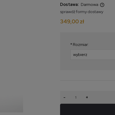
Dostawa:
Darmowa
sprawdź formy dostawy
Cena nie zawiera ewentualnych
349,00 zł
kosztów płatności
*
Rozmiar:
-
+