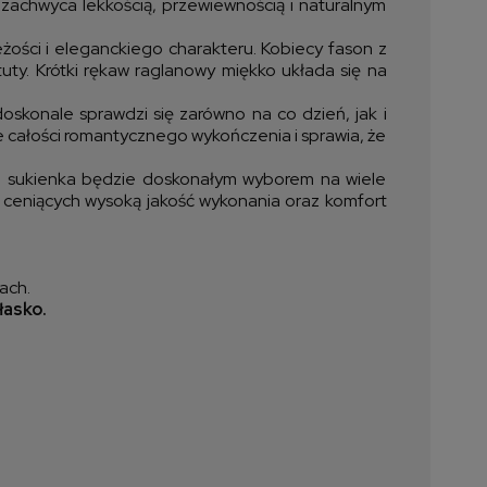
 zachwyca lekkością, przewiewnością i naturalnym
ieżości i eleganckiego charakteru. Kobiecy fason z
uty. Krótki rękaw raglanowy miękko układa się na
oskonale sprawdzi się zarówno na co dzień, jak i
 całości romantycznego wykończenia i sprawia, że
że sukienka będzie doskonałym wyborem na wiele
et ceniących wysoką jakość wykonania oraz komfort
ach.
łasko.