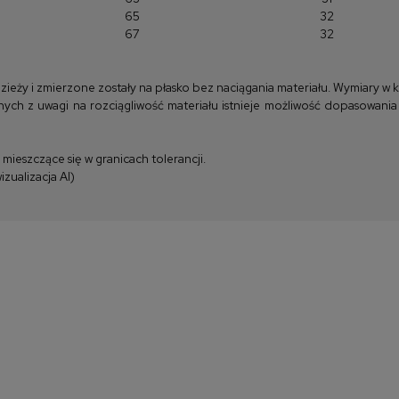
65
32
67
32
y i zmierzone zostały na płasko bez naciągania materiału. Wymiary w kla
ych z uwagi na rozciągliwość materiału istnieje możliwość dopasowania
ieszczące się w granicach tolerancji.
zualizacja AI)