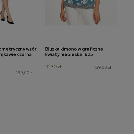
ometryczny wzór
Bluzka kimono w graficzne
Bluzk
do koszyka
dodaj do koszyka
 rękawie czarna
kwiaty niebieska 1925
czer
111,30 zł
139,3
159,00 zł
299,00 zł