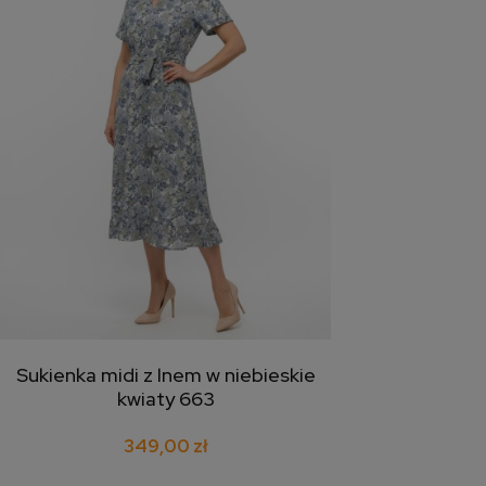
Sukienka midi z lnem w niebieskie
dodaj do koszyka
kwiaty 663
349,00 zł