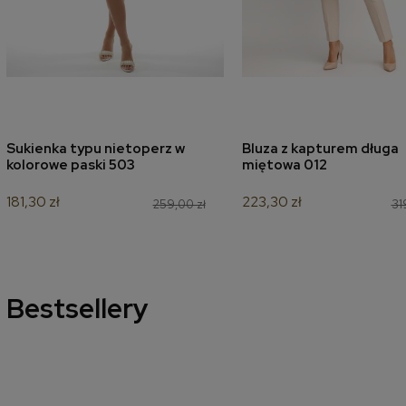
Sukienka typu nietoperz w
Bluza z kapturem długa
dodaj do koszyka
dodaj do koszyk
kolorowe paski 503
miętowa 012
181,30 zł
223,30 zł
259,00 zł
31
Bestsellery