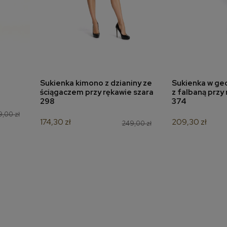
Sukienka kimono z dzianiny ze
Sukienka w ge
a
dodaj do koszyka
dodaj 
ściągaczem przy rękawie szara
z falbaną przy
298
374
9,00 zł
174,30 zł
209,30 zł
249,00 zł