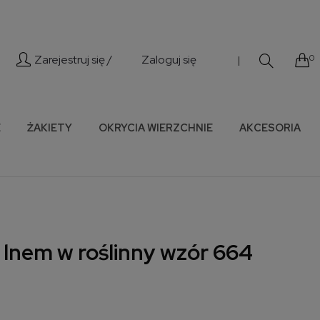
Zarejestruj się /
Zaloguj się
0
|
E
ŻAKIETY
OKRYCIA WIERZCHNIE
AKCESORIA
 lnem w roślinny wzór 664