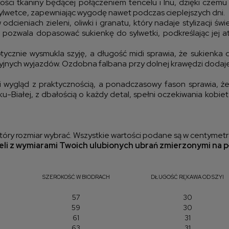
kości tkaniny będącej połączeniem tencelu i lnu, dzięki czemu
sylwetce, zapewniając wygodę nawet podczas cieplejszych dni.
ieniach zieleni, oliwki i granatu, który nadaje stylizacji św
 pozwala dopasować sukienkę do sylwetki, podkreślając jej at
tycznie wysmukla szyję, a długość midi sprawia, że sukienka d
yjnych wyjazdów. Ozdobna falbana przy dolnej krawędzi dodaje
ki wygląd z praktycznością, a ponadczasowy fason sprawia, 
sku-Białej, z dbałością o każdy detal, spełni oczekiwania kobi
óry rozmiar wybrać. Wszystkie wartości podane są w centymetr
li z wymiarami Twoich ulubionych ubrań zmierzonymi na p
SZEROKOŚĆ W BIODRACH
DŁUGOŚĆ RĘKAWA OD SZYI
57
30
59
30
61
31
63
31