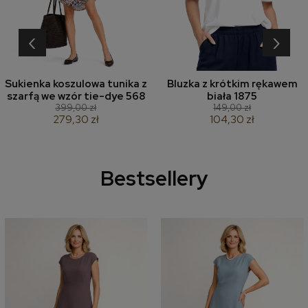
‹
›
Sukienka koszulowa tunika z
Bluzka z krótkim rękawem
szarfą we wzór tie-dye 568
biała 1875
399,00 zł
149,00 zł
279,30 zł
104,30 zł
Bestsellery