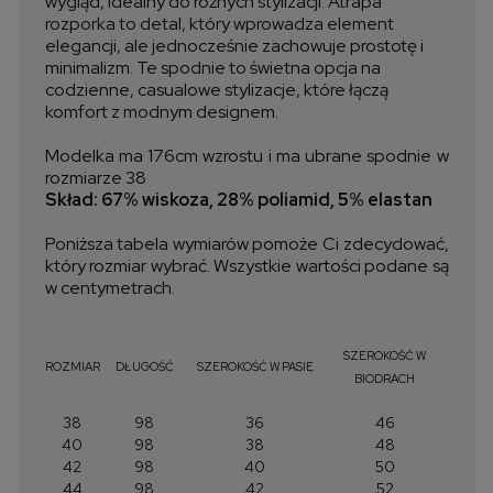
wygląd, idealny do różnych stylizacji. Atrapa
rozporka to detal, który wprowadza element
elegancji, ale jednocześnie zachowuje prostotę i
minimalizm. Te spodnie to świetna opcja na
codzienne, casualowe stylizacje, które łączą
komfort z modnym designem.
Modelka ma 176cm wzrostu i ma ubrane spodnie w
rozmiarze 38
Skład: 67% wiskoza, 28% poliamid, 5% elastan
Poniższa tabela wymiarów pomoże Ci zdecydować,
który rozmiar wybrać. Wszystkie wartości podane są
w centymetrach.
SZEROKOŚĆ W
ROZMIAR
DŁUGOŚĆ
SZEROKOŚĆ W PASIE
BIODRACH
38
98
36
46
40
98
38
48
42
98
40
50
44
98
42
52