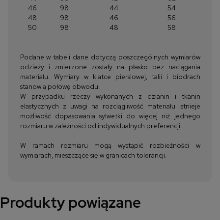
46
98
44
54
48
98
46
56
50
98
48
58
Podane w tabeli dane dotyczą poszczególnych wymiarów
odzieży i zmierzone zostały na płasko bez naciągania
materiału. Wymiary w klatce piersiowej, talii i biodrach
stanowią połowę obwodu.
W przypadku rzeczy wykonanych z dzianin i tkanin
elastycznych z uwagi na rozciągliwość materiału istnieje
możliwość dopasowania sylwetki do więcej niż jednego
rozmiaru w zależności od indywidualnych preferencji.
W ramach rozmiaru mogą wystąpić rozbieżności w
wymiarach, mieszczące się w granicach tolerancji.
Produkty powiązane