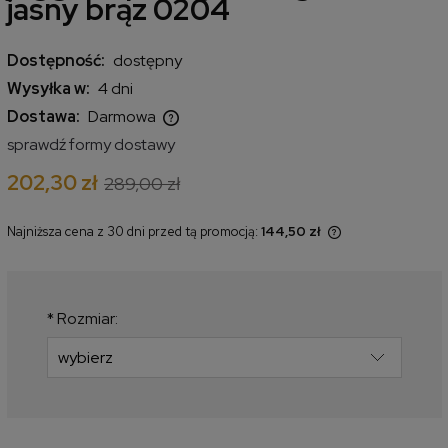
jasny brąz 0204
Dostępność:
dostępny
Wysyłka w:
4 dni
Dostawa:
Darmowa
Cena nie zawiera ewentualnych kosztów płatności
sprawdź formy dostawy
202,30 zł
289,00 zł
Najniższa cena z 30 dni przed tą promocją:
144,50 zł
Jeżeli produkt jest sprzedawany
krócej niż 30 dni, wyświetlana jest
najniższa cena od momentu, kiedy
produkt pojawił się w sprzedaży.
*
Rozmiar: