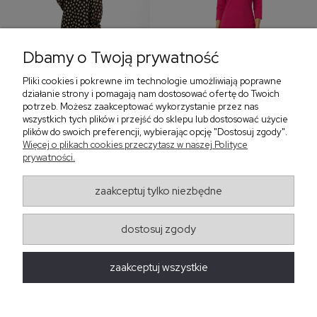
Dbamy o Twoją prywatność
Pliki cookies i pokrewne im technologie umożliwiają poprawne
‹
›
działanie strony i pomagają nam dostosować ofertę do Twoich
potrzeb. Możesz zaakceptować wykorzystanie przez nas
wszystkich tych plików i przejść do sklepu lub dostosować użycie
plików do swoich preferencji, wybierając opcję "Dostosuj zgody".
Sukienka z falbaną i
Sukienka z dekoltem w
Więcej o plikach cookies przeczytasz w naszej Polityce
bufiastym rękawem w
serek, fuksja 566
prywatności.
grochy 577
299,00 zł
579,00 zł
zaakceptuj tylko niezbędne
405,30 zł
dostosuj zgody
Regulaminy
zaakceptuj wszystkie
Obsługa zamówień
Moda Damska Sabina