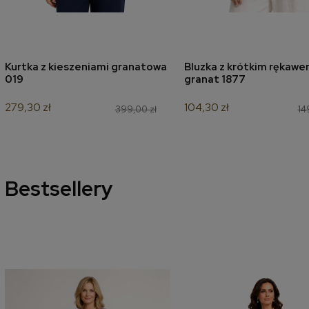
Kurtka z kieszeniami granatowa
Bluzka z krótkim rękaw
dodaj do koszyka
dodaj do koszyk
019
granat 1877
279,30 zł
104,30 zł
399,00 zł
14
Bestsellery