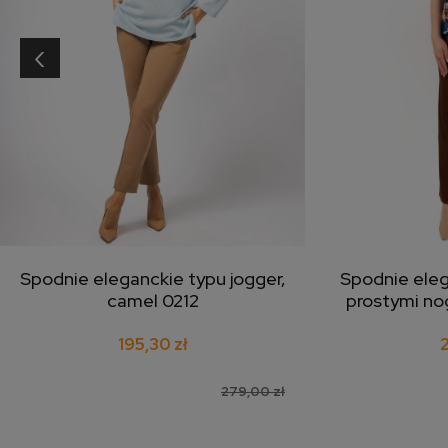
‹
Spodnie eleganckie typu jogger,
Spodnie eleg
dodaj do koszyka
doda
camel 0212
prostymi no
195,30 zł
279,00 zł