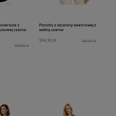
oversize z
Poncho z dzianiny swetrowej z
Bluz
do koszyka
dodaj do koszyka
usowej czarna
wełną czarne
7198
104,30 zł
132,3
149,00 zł
139,00 zł