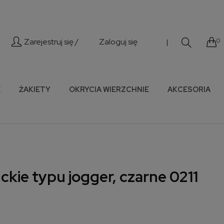
Zarejestruj się /
Zaloguj się
0
|
E
ŻAKIETY
OKRYCIA WIERZCHNIE
AKCESORIA
kie typu jogger, czarne 0211