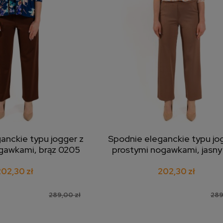
anckie typu jogger z
Spodnie eleganckie typu jo
j do koszyka
dodaj do koszyka
gawkami, brąz 0205
prostymi nogawkami, jasny
0204
202,30 zł
202,30 zł
289,00 zł
289