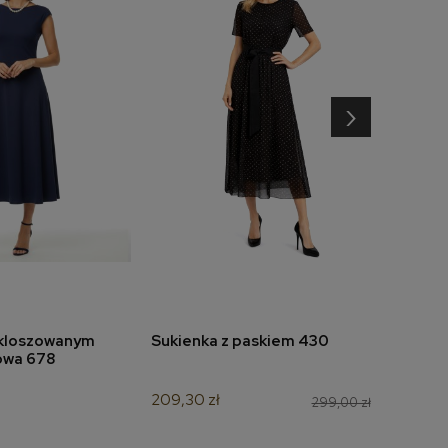
›
zkloszowanym
Sukienka z paskiem 430
Suki
do koszyka
dodaj do koszyka
owa 678
nieb
209,30 zł
349,
299,00 zł