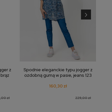
›
gger z
Spodnie eleganckie typu jogger z
Spo
dodaj do koszyka
 brąz
ozdobną gumą w pasie, jeans 123
ozdo
160,30 zł
,00 zł
229,00 zł