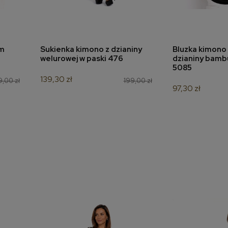
em
Sukienka kimono z dzianiny
Bluzka kimono 
a
dodaj do koszyka
dodaj 
welurowej w paski 476
dzianiny bamb
5085
139,30 zł
9,00 zł
199,00 zł
97,30 zł