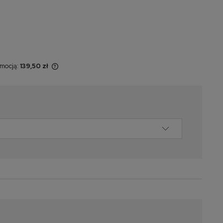
omocją:
139,50 zł
 sprzedawany
świetlana jest
omentu, kiedy
 sprzedaży.