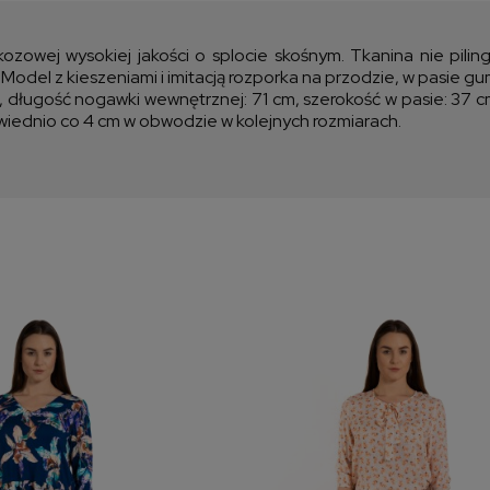
kos
kozowej wysokiej jakości o splocie skośnym. Tkanina nie pili
odel z kieszeniami i imitacją rozporka na przodzie, w pasie g
długość nogawki wewnętrznej: 71 cm, szerokość w pasie: 37 cm
wiednio co 4 cm w obwodzie w kolejnych rozmiarach.