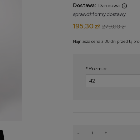
Dostawa:
Darmowa
sprawdź formy dostawy
Cena nie zawiera ewentualnych
195,30 zł
279,00 zł
kosztów płatności
Najniższa cena z 30 dni przed tą pr
Jeżeli produkt jest
krócej niż 30 dni, wy
najniższa cena od m
*
Rozmiar:
produkt pojawił się w
-
+