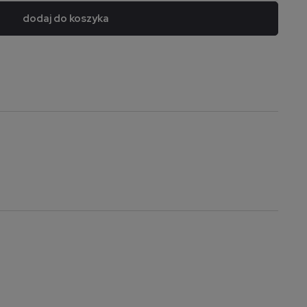
dodaj do koszyka
a nie zawiera ewentualnych