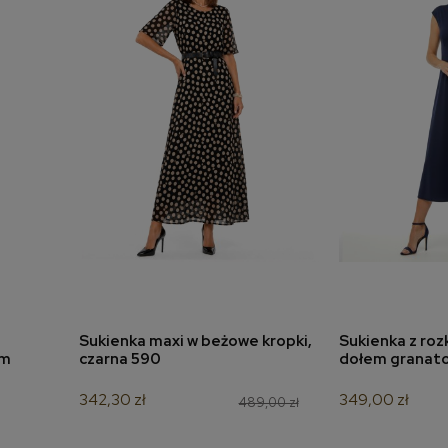
Sukienka maxi w beżowe kropki,
Sukienka z ro
a
dodaj do koszyka
dodaj 
ym
czarna 590
dołem granat
342,30 zł
349,00 zł
489,00 zł