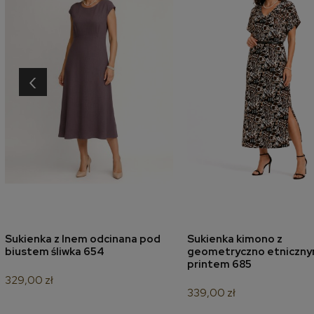
‹
Sukienka z lnem odcinana pod
Sukienka kimono z
dodaj do koszyka
dodaj do koszyk
biustem śliwka 654
geometryczno etniczn
printem 685
329,00 zł
339,00 zł