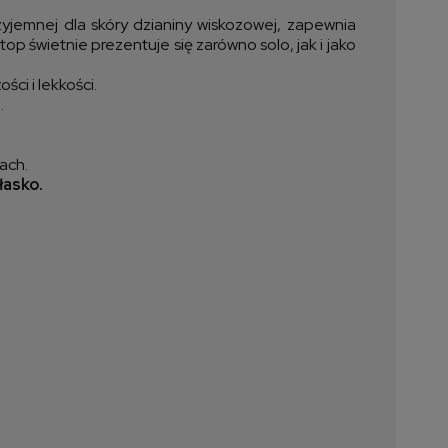
zyjemnej dla skóry dzianiny wiskozowej, zapewnia
p świetnie prezentuje się zarówno solo, jak i jako
ci i lekkości.
.
ach.
łasko.