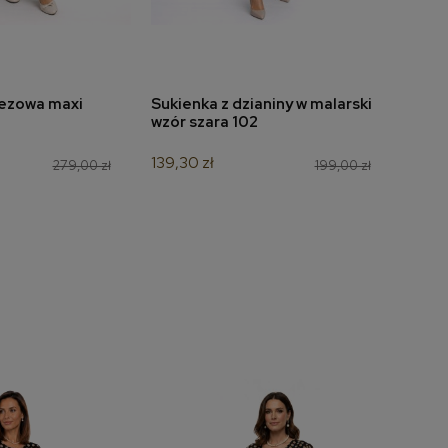
ezowa maxi
Sukienka z dzianiny w malarski
Tunik
do koszyka
dodaj do koszyka
wzór szara 102
kora
139,30 zł
94,50
279,00 zł
199,00 zł