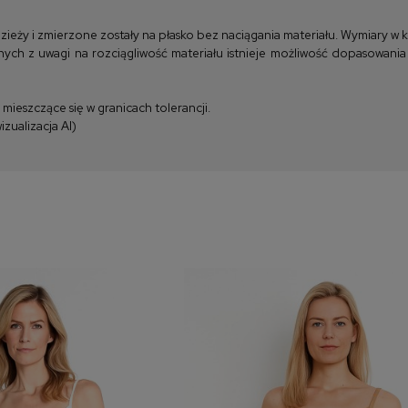
y i zmierzone zostały na płasko bez naciągania materiału. Wymiary w kla
ych z uwagi na rozciągliwość materiału istnieje możliwość dopasowania
ieszczące się w granicach tolerancji.
zualizacja AI)