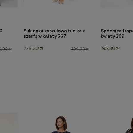
00
Sukienka koszulowa tunika z
Spódnica trap
a
dodaj do koszyka
dodaj 
szarfą w kwiaty 567
kwiaty 269
279,30 zł
195,30 zł
9,00 zł
399,00 zł