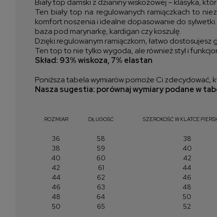
Biały top damski z dzianiny wiskozowej – klasyka, kt
Ten biały top na regulowanych ramiączkach to nieza
komfort noszenia i idealne dopasowanie do sylwetki. 
baza pod marynarkę, kardigan czy koszulę.
Dzięki regulowanym ramiączkom, łatwo dostosujesz go do
Ten top to nie tylko wygoda, ale również styl i funkc
Skład: 93% wiskoza, 7% elastan
Poniższa tabela wymiarów pomoże Ci zdecydować, kt
Nasza sugestia: porównaj wymiary podane w tabe
ROZMIAR
DŁUGOŚĆ
SZEROKOŚĆ W KLATCE PIERS
36
58
38
38
59
40
40
60
42
42
61
44
44
62
46
46
63
48
48
64
50
50
65
52