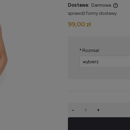
Dostawa:
Darmowa
sprawdź formy dostawy
Cena nie zawiera ewentualnych
99,00 zł
kosztów płatności
*
Rozmiar:
-
+