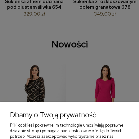
Sukienka z lnem odcinana
Sukienka z rozkloszowanym
pod biustem śliwka 654
dołem granatowa 678
329,00 zł
349,00 zł
Nowości
Dbamy o Twoją prywatność
Pliki cookies i pokrewne im technologie umożliwiają poprawne
‹
›
działanie strony i pomagają nam dostosować ofertę do Twoich
potrzeb. Możesz zaakceptować wykorzystanie przez nas