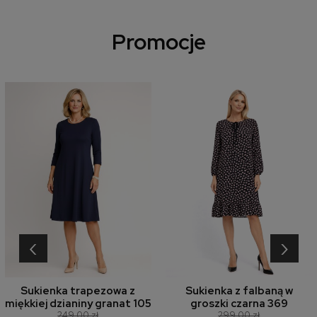
Promocje
‹
›
Sukienka trapezowa z
Sukienka z falbaną w
miękkiej dzianiny granat 105
groszki czarna 369
249,00 zł
299,00 zł