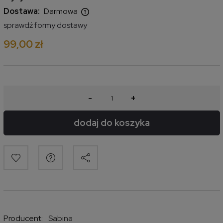
Dostawa:
Darmowa
Cena nie zawiera ewentualnych kosztów płatności
sprawdź formy dostawy
99,00 zł
-
+
dodaj do koszyka
Producent:
Sabina