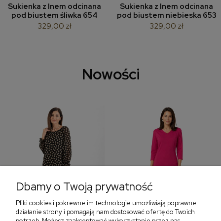
Sukienka z lnem odcinana
Sukienka z lnem odcinana
pod biustem śliwka 654
pod biustem niebieska 653
329,00 zł
329,00 zł
Nowości
Dbamy o Twoją prywatność
Pliki cookies i pokrewne im technologie umożliwiają poprawne
‹
›
działanie strony i pomagają nam dostosować ofertę do Twoich
potrzeb. Możesz zaakceptować wykorzystanie przez nas