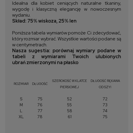
Idealna dla kobiet ceniących naturalne tkaniny,
wygodę i klasyczną elegancję w nowoczesnym
wydaniu.
Skład: 75% wiskoza, 25% len
Poniższa tabela wymiarów pomoże Ci zdecydować,
który rozmiar wybrać. Wszystkie wartości podane są
w centymetrach.
Nasza sugestia: porównaj wymiary podane w
tabeli z wymiarami Twoich ulubionych
ubrań zmierzonymi na płasko
SZEROKOŚĆ W KLATCE
DŁUGOŚĆ RĘKAWA
ROZMIAR
DŁUGOŚĆ
PIERSIOWEJ
OD SZYI
S
75
52
72
M
76
55
73
L
77
58
74
XL
78
61
75