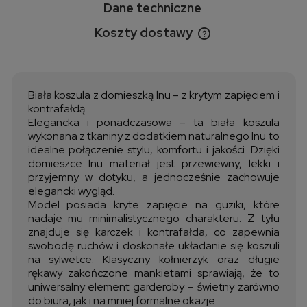
Dane techniczne
Koszty dostawy
Cena nie zawiera ewentualnych kosztów płatności
Biała koszula z domieszką lnu – z krytym zapięciem i
kontrafałdą
Elegancka i ponadczasowa – ta biała koszula
wykonana z tkaniny z dodatkiem naturalnego lnu to
idealne połączenie stylu, komfortu i jakości. Dzięki
domieszce lnu materiał jest przewiewny, lekki i
przyjemny w dotyku, a jednocześnie zachowuje
elegancki wygląd.
Model posiada kryte zapięcie na guziki, które
nadaje mu minimalistycznego charakteru. Z tyłu
znajduje się karczek i kontrafałda, co zapewnia
swobodę ruchów i doskonałe układanie się koszuli
na sylwetce. Klasyczny kołnierzyk oraz długie
rękawy zakończone mankietami sprawiają, że to
uniwersalny element garderoby – świetny zarówno
do biura, jak i na mniej formalne okazje.