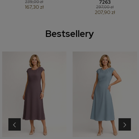
239,00 zł
7263
167,30 zł
297,00 zł
207,90 zł
Bestsellery
‹
›