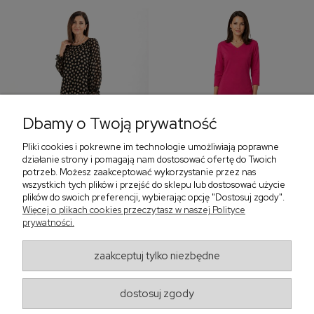
Dbamy o Twoją prywatność
Pliki cookies i pokrewne im technologie umożliwiają poprawne
‹
›
działanie strony i pomagają nam dostosować ofertę do Twoich
potrzeb. Możesz zaakceptować wykorzystanie przez nas
wszystkich tych plików i przejść do sklepu lub dostosować użycie
plików do swoich preferencji, wybierając opcję "Dostosuj zgody".
Więcej o plikach cookies przeczytasz w naszej Polityce
Sukienka z falbaną i
Sukienka z dekoltem w
bufiastym rękawem w
prywatności.
serek, fuksja 566
grochy 577
299,00 zł
579,00 zł
zaakceptuj tylko niezbędne
405,30 zł
dostosuj zgody
Regulaminy