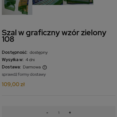
Szal w graficzny wzór zielony
108
Dostępność:
dostępny
Wysyłka w:
4 dni
Dostawa:
Darmowa
Cena nie zawiera ewentualnych kosztów płatności
sprawdź formy dostawy
109,00 zł
-
+