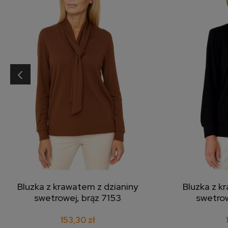
‹
Bluzka z krawatem z dzianiny
Bluzka z k
dodaj do koszyka
doda
swetrowej, brąz 7153
swetrow
153,30 zł