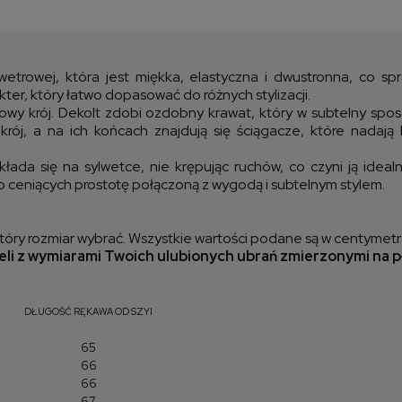
Cen
kos
swetrowej, która jest miękka, elastyczna i dwustronna, co s
kter, który łatwo dopasować do różnych stylizacji.
rtowy krój. Dekolt zdobi ozdobny krawat, który w subtelny spo
krój, a na ich końcach znajdują się ściągacze, które nadaj
kłada się na sylwetce, nie krępując ruchów, co czyni ją ide
b ceniących prostotę połączoną z wygodą i subtelnym stylem.
óry rozmiar wybrać. Wszystkie wartości podane są w centymetr
li z wymiarami Twoich ulubionych ubrań zmierzonymi na p
DŁUGOŚĆ RĘKAWA OD SZYI
65
66
66
67