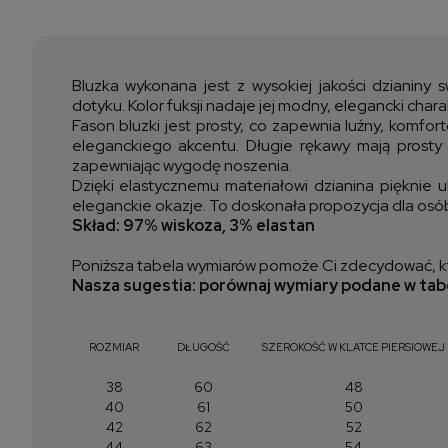
Bluzka wykonana jest z wysokiej jakości dzianiny 
dotyku. Kolor fuksji nadaje jej modny, elegancki chara
Fason bluzki jest prosty, co zapewnia luźny, komfo
eleganckiego akcentu. Długie rękawy mają prosty 
zapewniając wygodę noszenia.
Dzięki elastycznemu materiałowi dzianina pięknie u
eleganckie okazje. To doskonała propozycja dla osó
Skład: 97% wiskoza, 3% elastan
Poniższa tabela wymiarów pomoże Ci zdecydować, kt
Nasza sugestia: porównaj wymiary podane w tabe
ROZMIAR
DŁUGOŚĆ
SZEROKOŚĆ W KLATCE PIERSIOWEJ
38
60
48
40
61
50
42
62
52
44
63
54