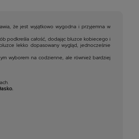
a nie zawiera ewentualnych
ztów płatności
prawia, że jest wyjątkowo wygodna i przyjemna w
sób podkreśla całość, dodając bluzce kobiecego i
ą bluzce lekko dopasowany wygląd, jednocześnie
alnym wyborem na codzienne, ale również bardziej
ach.
łasko.