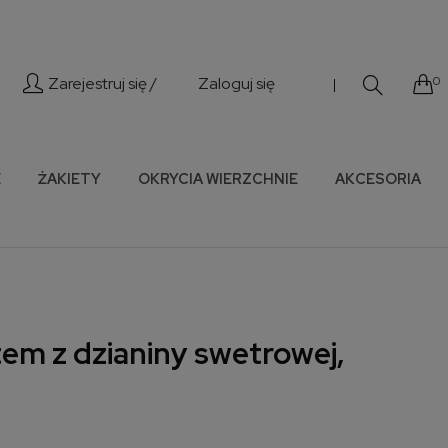
Zarejestruj się /
Zaloguj się
0
|
E
ŻAKIETY
OKRYCIA WIERZCHNIE
AKCESORIA
tem z dzianiny swetrowej,