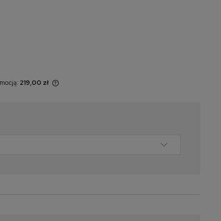
omocją:
219,00 zł
 sprzedawany
yświetlana jest
momentu, kiedy
w sprzedaży.