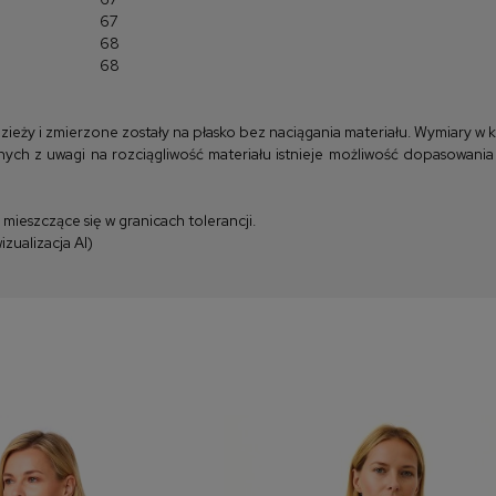
67
68
68
y i zmierzone zostały na płasko bez naciągania materiału. Wymiary w kla
ych z uwagi na rozciągliwość materiału istnieje możliwość dopasowania
ieszczące się w granicach tolerancji.
zualizacja AI)