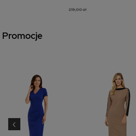
219,00 zł
Promocje
‹