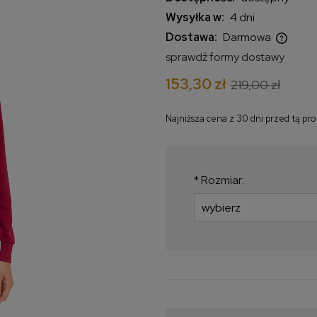
Wysyłka w:
4 dni
Dostawa:
Darmowa
sprawdź formy dostawy
Cena nie zawiera ewentualnych
153,30 zł
219,00 zł
kosztów płatności
Najniższa cena z 30 dni przed tą pr
Jeżeli produkt jest
krócej niż 30 dni, w
najniższa cena od 
*
Rozmiar:
produkt pojawił się 