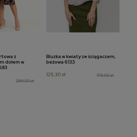
rtowa z
Bluzka w kwiaty ze ściągaczem,
Bluz
do koszyka
dodaj do koszyka
ym dołem w
beżowa 6133
niebi
 583
125,30 zł
118,3
179,00 zł
299,00 zł