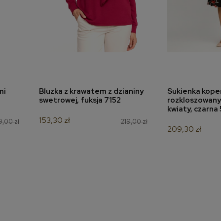
mi
Bluzka z krawatem z dzianiny
Sukienka kope
a
dodaj do koszyka
dodaj 
swetrowej, fuksja 7152
rozkloszowan
kwiaty, czarna
153,30 zł
,00 zł
219,00 zł
209,30 zł