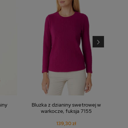
›
iny
Bluzka z dzianiny swetrowej w
B
dodaj do koszyka
4
warkocze, fuksja 7155
139,30 zł