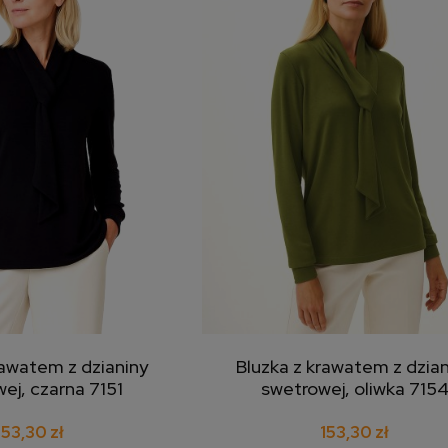
rawatem z dzianiny
Bluzka z krawatem z dzian
j do koszyka
dodaj do koszyka
ej, czarna 7151
swetrowej, oliwka 715
153,30 zł
153,30 zł