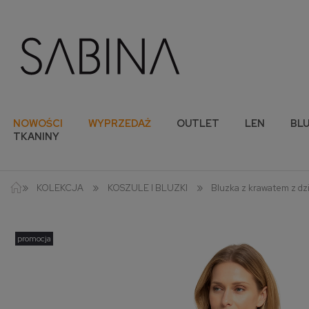
NOWOŚCI
WYPRZEDAŻ
OUTLET
LEN
BLU
TKANINY
»
»
»
KOLEKCJA
KOSZULE I BLUZKI
Bluzka z krawatem z dzi
promocja